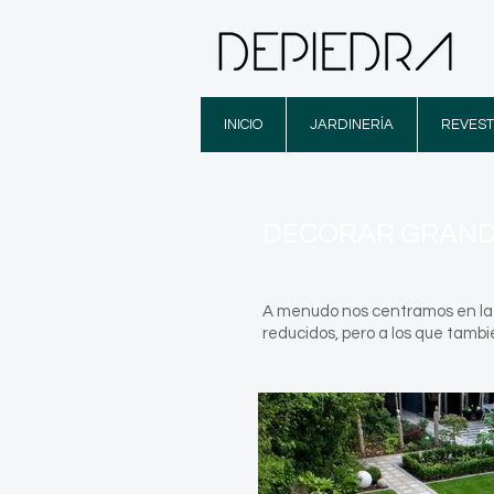
INICIO
JARDINERÍA
REVEST
DECORAR GRANDE
A menudo nos centramos en la d
reducidos, pero a los que tamb