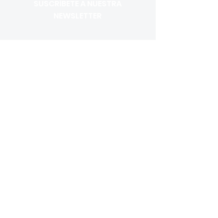
SUSCRÍBETE A NUESTRA
NEWSLETTER
Acepto los términos y condiciones
Ver Términos de Uso
OK