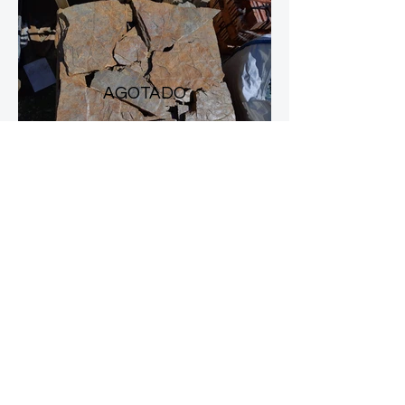
AGOTADO
PIEDRA IRREGULAR MARRÓN CANEDO
6€/fila (antes 12€)
Piedra natural para revestir paredes
compuesta de pizarra de tonos tierra.
ANTES: 12€/fila
120€/palet (20 metros cuadrados/filas)