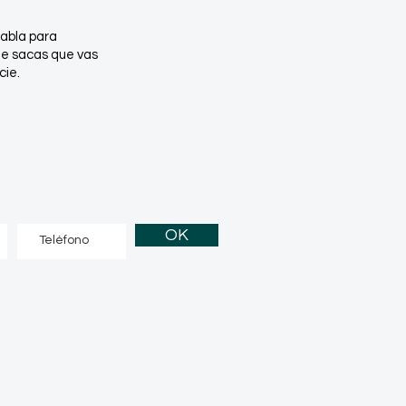
tabla para
e sacas que vas
cie.
OK