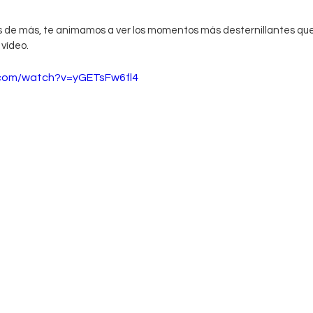
as de más, te animamos a ver los momentos más desternillantes que
vídeo. 
.com/watch?v=yGETsFw6fl4