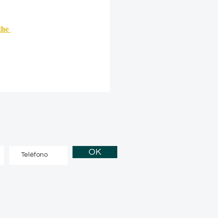
the 
OK