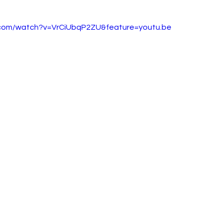
.com/watch?v=VrCiUbqP2ZU&feature=youtu.be