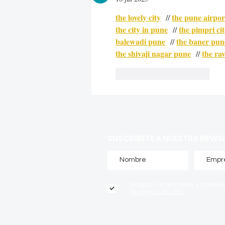
the lovely city
the pune airpor
  // 
the city in pune
the pimpri ci
  // 
balewadi pune
the baner pun
  // 
the shivaji nagar pune
the ra
  // 
Me gusta
Reaccionar
SUSCRÍBETE A NUESTRA NEWS
Acepto los términos y condic
Términos de Uso