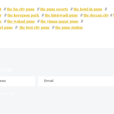
t
the bn city pune
the pune escorts
the hotel in pune
  // 
  // 
  // 
  //
ty
the koregaon park
the hinjewadi pune
the deccan city
  // 
  // 
  // 
 // 
e
the wakad pune
the viman nagar pune
  // 
  // 
  //
vet pune
 the best city pune
the pune station
  // 
  // 
LETTER
iones
Ver