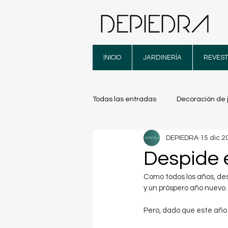
INICIO
JARDINERÍA
REVEST
Todas las entradas
Decoración de 
DEPIEDRA
15 dic 2
Trucos
Infografías
Luga
Despide 
Como todos los años, de
y un próspero año nuevo.
Pero, dado que este año h