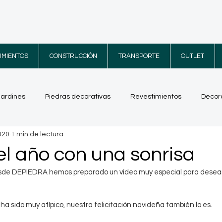
IMIENTOS
CONSTRUCCIÓN
TRANSPORTE
OUTLET
jardines
Piedras decorativas
Revestimientos
Decora
020
1 min de lectura
res increíbles
Terrazas
Vídeos
el año con una sonrisa
sde DEPIEDRA hemos preparado un vídeo muy especial para deseart
a sido muy atípico, nuestra felicitación navideña también lo es. 