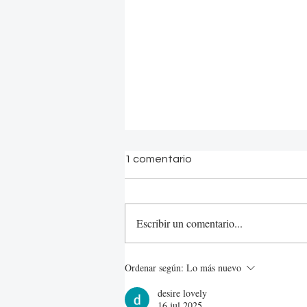
1 comentario
Escribir un comentario...
Depiedra te desea felices
Ordenar según:
Lo más nuevo
fiestas
desire lovely
16 jul 2025