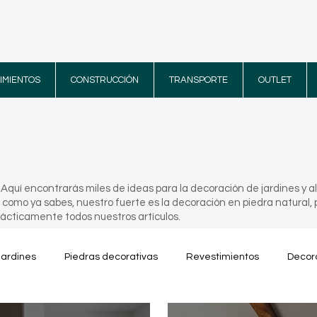
IMIENTOS
CONSTRUCCIÓN
TRANSPORTE
OUTLET
! Aquí encontrarás miles de ideas para la decoración de jardines y 
 como ya sabes, nuestro fuerte es la decoración en piedra natural, 
rácticamente todos nuestros artículos.
jardines
Piedras decorativas
Revestimientos
Decora
s
Terrazas
Vídeos