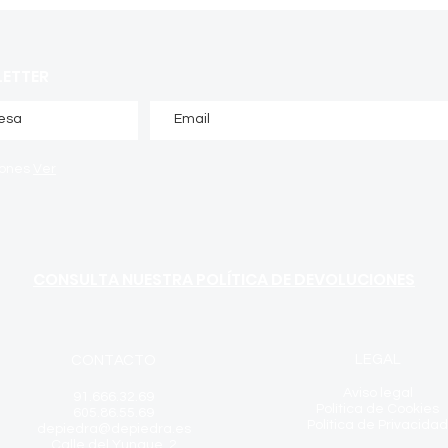
LETTER
iones
Ver
CONSULTA NUESTRA POLÍTICA DE DEVOLUCIONES
LEGAL
CONTACTO
Aviso legal
91.666.32.69
Política de Cookies
605.86.55.69
Política de Privacidad
depiedra@depiedra.es
Calle del Yunque, 2