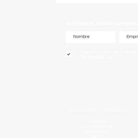
SUSCRÍBETE A NUESTRA NEWS
Acepto los términos y condic
Términos de Uso
PRODUCTOS Y SERVICIOS
Jardinería
Revestimientos
Construcción
Outlet