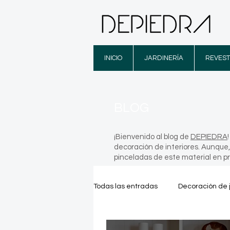
INICIO
JARDINERÍA
REVEST
BLOG
¡Bienvenido al blog de
DEPIEDRA
decoración de interiores. Aunque,
pinceladas de este material en p
Todas las entradas
Decoración de 
Infografías
Lugares increíble