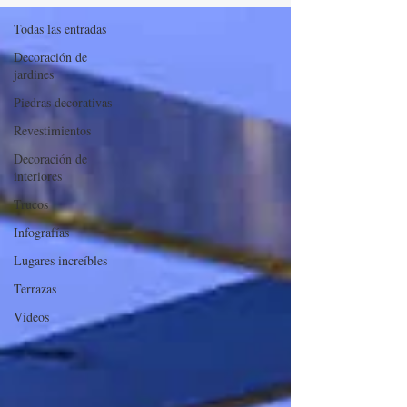
Todas las entradas
Decoración de
jardines
Piedras decorativas
Revestimientos
Decoración de
interiores
Trucos
Infografías
Lugares increíbles
Terrazas
Vídeos