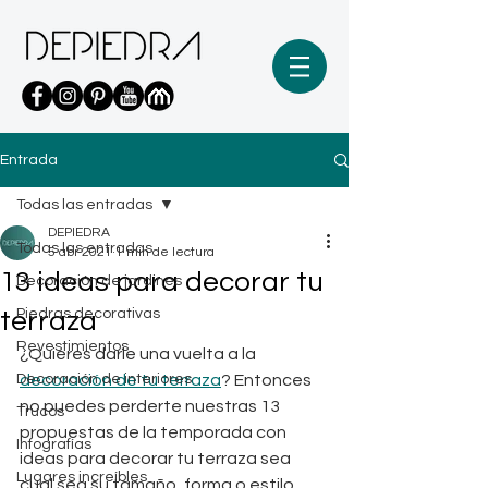
Entrada
Todas las entradas
DEPIEDRA
Todas las entradas
5 abr 2021
1 min de lectura
13 ideas para decorar tu
Decoración de jardines
Piedras decorativas
terraza
Revestimientos
¿Quieres darle una vuelta a la 
Decoración de interiores
decoración de tu terraza
? Entonces 
no puedes perderte nuestras 13 
Trucos
propuestas de la temporada con 
Infografías
ideas para decorar tu terraza sea 
Lugares increíbles
cual sea su tamaño, forma o estilo.