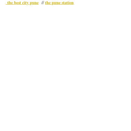
 the best city pune
the pune station
  // 
Me gusta
Reaccionar
SUSCRÍBETE A NUESTRA
NEWSLETTER
Acepto los términos y condiciones
Ver Términos de Uso