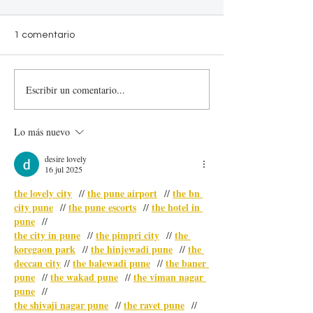
1 comentario
Escribir un comentario...
¿Qué materiales son más
Cómo preservar 
apropiados para
privacidad en tu
exteriores?
Lo más nuevo
desire lovely
16 jul 2025
the lovely city
the pune airport
the bn 
  // 
  // 
city pune
the pune escorts
the hotel in 
  // 
  // 
pune
  //
the city in pune
the pimpri city
the 
  // 
  // 
koregaon park
the hinjewadi pune
the 
  // 
  // 
deccan city
the balewadi pune
the baner 
 // 
  // 
pune
the wakad pune
the viman nagar 
  // 
  // 
pune
  //
the shivaji nagar pune
the ravet pune
  // 
  // 