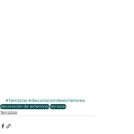
#terrazas
#decoraciondeexteriores
decoración de exteriores
terrazas
Terrazas