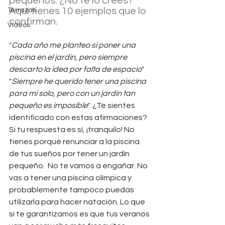
pequeños. ¿No te lo crees? 
Aquí tienes 10 ejemplos que lo 
Terrazas
confirman.
Vídeos
"
Cada año me planteo si poner una 
piscina en el jardín, pero siempre 
descarto la idea por falta de espacio
" 
"
Siempre he querido tener una piscina 
para mí solo, pero con un jardín tan 
pequeño es imposible
". ¿Te sientes 
identificado con estas afirmaciones? 
Si tu respuesta es sí, ¡tranquilo! No 
tienes porqué renunciar a la piscina 
de tus sueños por tener un jardín 
pequeño.  No te vamos a engañar. No 
vas a tener una piscina olímpica y 
probablemente tampoco puedas 
utilizarla para hacer natación. Lo que 
sí te garantizamos es que tus veranos 