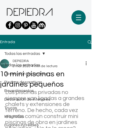
Entrada
Todas las entradas
DEPIEDRA
Todas las entradas
2 mar 2020
4 min de lectura
10 mini piscinas en
Decoración de jardines
Piedras decorativas
jardines pequeños
Revestimientos
Las piscinas privadas no 
siempre van ligadas a grandes 
Decoración de interiores
chalets y extensiones de 
Trucos
terreno. De hecho, cada vez 
es más común construir mini 
Infografías
piscinas de obra en jardines 
Lugares increíbles