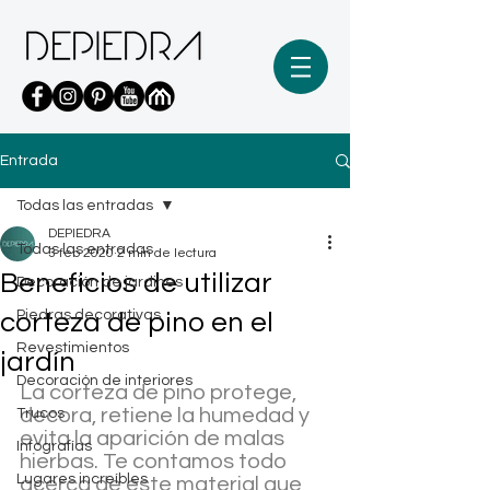
Entrada
Todas las entradas
DEPIEDRA
Todas las entradas
3 feb 2020
2 min de lectura
Beneficios de utilizar
Decoración de jardines
Piedras decorativas
corteza de pino en el
Revestimientos
jardín
Decoración de interiores
La corteza de pino protege, 
decora, retiene la humedad y 
Trucos
evita la aparición de malas 
Infografías
hierbas. Te contamos todo 
Lugares increíbles
acerca de este material que 