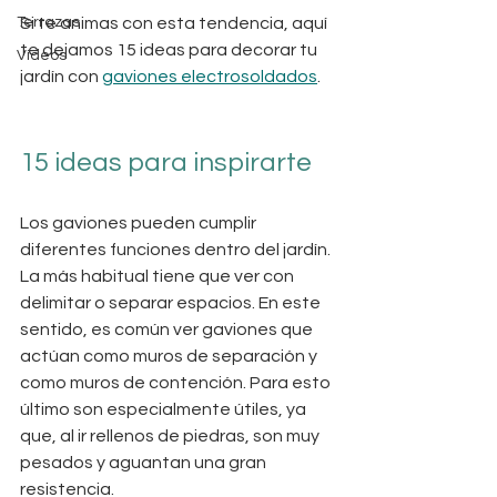
Terrazas
Si te animas con esta tendencia, aquí 
te dejamos 15 ideas para decorar tu 
Vídeos
jardín con 
gaviones electrosoldados
.
15 ideas para inspirarte
Los gaviones pueden cumplir 
diferentes funciones dentro del jardín. 
La más habitual tiene que ver con 
delimitar o separar espacios. En este 
sentido, es común ver gaviones que 
actúan como muros de separación y 
como muros de contención. Para esto 
último son especialmente útiles, ya 
que, al ir rellenos de piedras, son muy 
pesados y aguantan una gran 
resistencia.