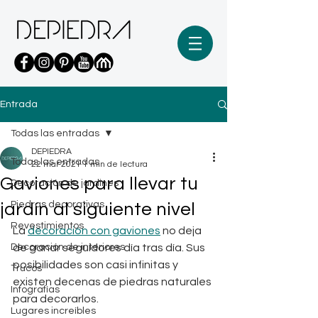
Entrada
Todas las entradas
DEPIEDRA
Todas las entradas
22 mar 2021
1 min de lectura
Gaviones para llevar tu
Decoración de jardines
Piedras decorativas
jardín al siguiente nivel
Revestimientos
La 
decoración con gaviones
 no deja 
Decoración de interiores
de ganar seguidores día tras día. Sus 
posibilidades son casi infinitas y 
Trucos
existen decenas de piedras naturales 
Infografías
para decorarlos.
Lugares increíbles