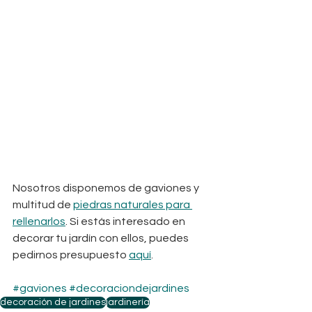
Nosotros disponemos de gaviones y 
multitud de 
piedras naturales para 
rellenarlos
. Si estás interesado en 
decorar tu jardín con ellos, puedes 
pedirnos presupuesto 
aquí
. 
#gaviones
#decoraciondejardines
decoración de jardines
jardinería