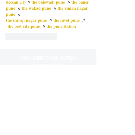
deccan city
the balewadi pune
the baner 
 // 
  // 
pune
the wakad pune
the viman nagar 
  // 
  // 
pune
  //
the shivaji nagar pune
the ravet pune
  // 
  // 
 the best city pune
the pune station
  // 
Me gusta
Reaccionar
SUSCRÍBETE A NUESTRA
NEWSLETTER