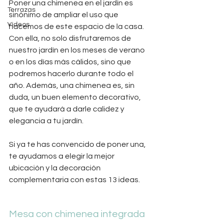
Poner una chimenea en el jardín es 
Terrazas
sinónimo de ampliar el uso que 
Vídeos
hacemos de este espacio de la casa. 
Con ella, no solo disfrutaremos de 
nuestro jardín en los meses de verano 
o en los días más cálidos, sino que 
podremos hacerlo durante todo el 
año. Además, una chimenea es, sin 
duda, un buen elemento decorativo, 
que te ayudará a darle calidez y 
elegancia a tu jardín.
Si ya te has convencido de poner una, 
te ayudamos a elegir la mejor 
ubicación y la decoración 
complementaria con estas 13 ideas.
Mesa con chimenea integrada