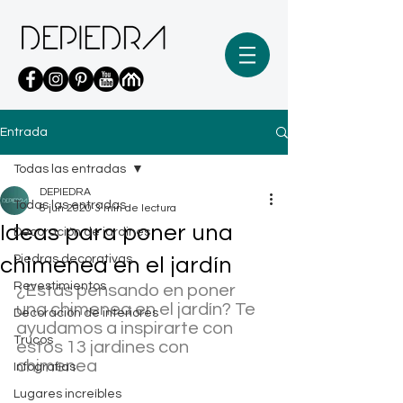
Entrada
Todas las entradas
DEPIEDRA
Todas las entradas
8 jun 2020
3 min de lectura
Ideas para poner una
Decoración de jardines
Piedras decorativas
chimenea en el jardín
Revestimientos
¿Estás pensando en poner 
una chimenea en el jardín? Te 
Decoración de interiores
ayudamos a inspirarte con 
Trucos
estos 13 jardines con 
chimenea
Infografías
Lugares increíbles