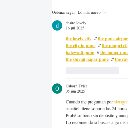
Inspírate con estos 15
Ordenar según:
Lo más nuevo
jardines con estanques
desire lovely
16 jul 2025
the lovely city
the pune airpor
  // 
the city in pune
the pimpri ci
  // 
balewadi pune
the baner pun
  // 
the shivaji nagar pune
the ra
  // 
Me gusta
Reaccionar
Osborn Tyler
05 jun 2025
Cuando me preguntan por 
slotsge
español, tiene soporte las 24 hora
Probé su bono sin depósito y aunque
Lo recomiendo si buscas algo dist