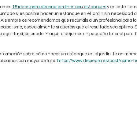
bamos 
15 ideas para decorar jardines con estanques
 y en este tie
untado si es posible hacer un estanque en el jardín sin necesidad d
 siempre os recomendamos que recurráis a un profesional para los
 paisajismo, especialmente si queréis que el resultado sea óptimo. 
regunta: sí, se puede. Y aquí te dejamos un pequeño tutorial para t
información sobre cómo hacer un estanque en el jardín, te animamo
xplicamos con mayor detalle: 
https://www.depiedra.es/post/como-h