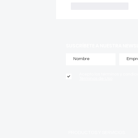
Me gusta
Reaccionar
SUSCRÍBETE A NUESTRA NEWS
Acepto los términos y condic
Términos de Uso
PRODUCTOS Y SERVICIOS