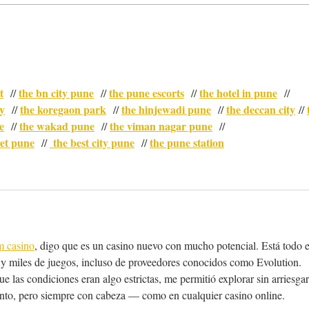
Cómo hacer un estanque en
Los 
el jardín
para
t
the bn city pune
the pune escorts
the hotel in pune
  // 
  // 
  // 
  //
ty
the koregaon park
the hinjewadi pune
the deccan city
  // 
  // 
  // 
 // 
e
the wakad pune
the viman nagar pune
  // 
  // 
  //
vet pune
 the best city pune
the pune station
  // 
  // 
m casino
, digo que es un casino nuevo con mucho potencial. Está todo 
s y miles de juegos, incluso de proveedores conocidos como Evolution. 
 las condiciones eran algo estrictas, me permitió explorar sin arriesgar
into, pero siempre con cabeza — como en cualquier casino online.