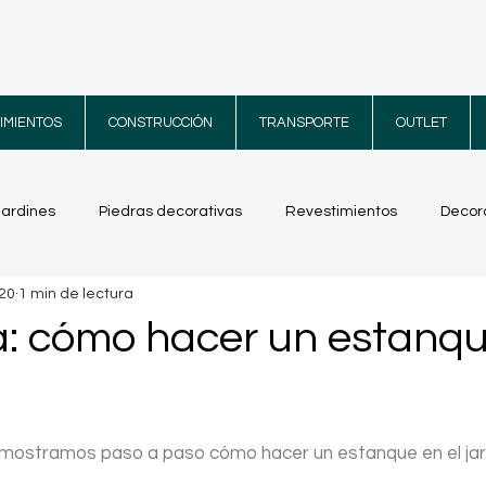
IMIENTOS
CONSTRUCCIÓN
TRANSPORTE
OUTLET
jardines
Piedras decorativas
Revestimientos
Decora
020
1 min de lectura
res increíbles
Terrazas
Vídeos
a: cómo hacer un estanqu
e mostramos paso a paso cómo hacer un estanque en el jar