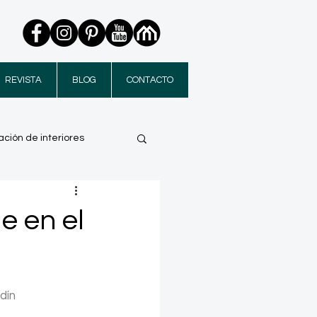
REVISTA
BLOG
CONTACTO
ción de interiores
e en el
dín