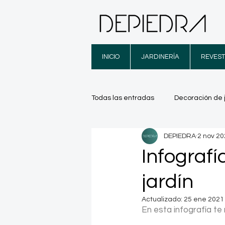
INICIO
JARDINERÍA
REVEST
Todas las entradas
Decoración de 
DEPIEDRA
2 nov 2
Trucos
Infografías
Luga
Infografí
jardín
Actualizado:
25 ene 2021
En esta infografía t